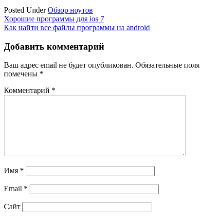
Posted Under
Обзор ноутов
Навигация
Хорошие программы для ios 7
Как найти все файлы программы на android
по
записям
Добавить комментарий
Ваш адрес email не будет опубликован.
Обязательные поля
помечены
*
Комментарий
*
Имя
*
Email
*
Сайт