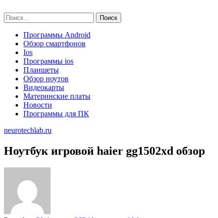
Skip
neurotechlab.ru
to
Найти:
content
Программы Android
Обзор смартфонов
Ios
Программы ios
Планшеты
Обзор ноутов
Видеокарты
Материнские платы
Новости
Программы для ПК
neurotechlab.ru
Ноутбук игровой haier gg1502xd обзор