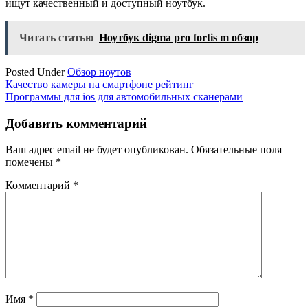
ищут качественный и доступный ноутбук.
Читать статью
Ноутбук digma pro fortis m обзор
Posted Under
Обзор ноутов
Навигация
Качество камеры на смартфоне рейтинг
Программы для ios для автомобильных сканерами
по
записям
Добавить комментарий
Ваш адрес email не будет опубликован.
Обязательные поля
помечены
*
Комментарий
*
Имя
*