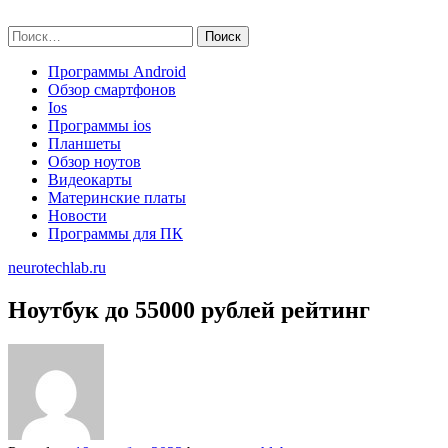
Skip
neurotechlab.ru
to
Найти:
content
Программы Android
Обзор смартфонов
Ios
Программы ios
Планшеты
Обзор ноутов
Видеокарты
Материнские платы
Новости
Программы для ПК
neurotechlab.ru
Ноутбук до 55000 рублей рейтинг