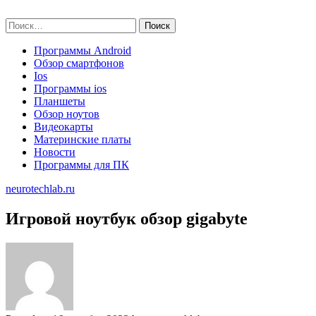
Skip
neurotechlab.ru
to
Найти:
content
Программы Android
Обзор смартфонов
Ios
Программы ios
Планшеты
Обзор ноутов
Видеокарты
Материнские платы
Новости
Программы для ПК
neurotechlab.ru
Игровой ноутбук обзор gigabyte