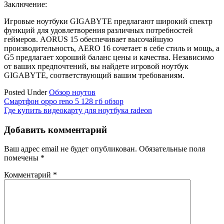
Заключение:
Игровые ноутбуки GIGABYTE предлагают широкий спектр
функций для удовлетворения различных потребностей
геймеров. AORUS 15 обеспечивает высочайшую
производительность, AERO 16 сочетает в себе стиль и мощь, а
G5 предлагает хороший баланс цены и качества. Независимо
от ваших предпочтений, вы найдете игровой ноутбук
GIGABYTE, соответствующий вашим требованиям.
Posted Under
Обзор ноутов
Навигация
Смартфон oppo reno 5 128 гб обзор
Где купить видеокарту для ноутбука radeon
по
записям
Добавить комментарий
Ваш адрес email не будет опубликован.
Обязательные поля
помечены
*
Комментарий
*