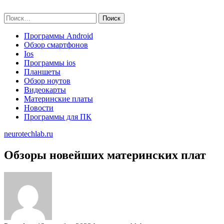
Skip
neurotechlab.ru
to
Найти:
content
Программы Android
Обзор смартфонов
Ios
Программы ios
Планшеты
Обзор ноутов
Видеокарты
Материнские платы
Новости
Программы для ПК
neurotechlab.ru
Обзоры новейших материнских плат