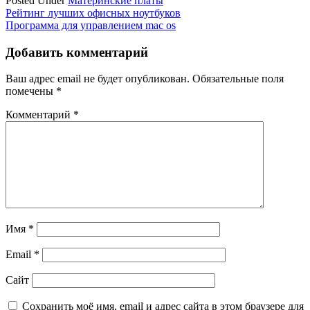
Posted Under
Материнские платы
Навигация
Рейтинг лучших офисных ноутбуков
Программа для управлением mac os
по
записям
Добавить комментарий
Ваш адрес email не будет опубликован.
Обязательные поля
помечены
*
Комментарий
*
Имя
*
Email
*
Сайт
Сохранить моё имя, email и адрес сайта в этом браузере для