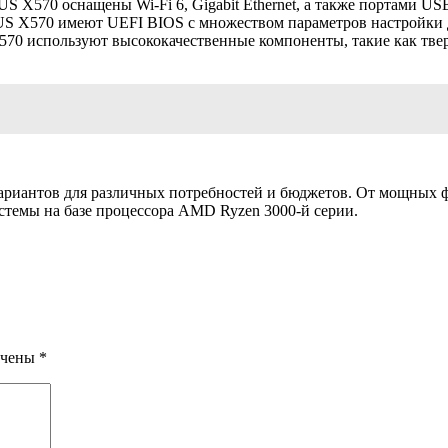
570 оснащены Wi-Fi 6, Gigabit Ethernet, а также портами USB 3
S X570 имеют UEFI BIOS с множеством параметров настройки дл
0 используют высококачественные компоненты, такие как тверд
иантов для различных потребностей и бюджетов. От мощных фл
стемы на базе процессора AMD Ryzen 3000-й серии.
ечены
*