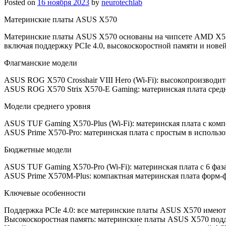
Posted on
16 ноября 2023
by
neurotechlab
Материнские платы ASUS X570
Материнские платы ASUS X570 основаны на чипсете AMD X570
включая поддержку PCIe 4.0, высокоскоростной памяти и нов
Флагманские модели
ASUS ROG X570 Crosshair VIII Hero (Wi-Fi): высокопроизводите
ASUS ROG X570 Strix X570-E Gaming: материнская плата средн
Модели среднего уровня
ASUS TUF Gaming X570-Plus (Wi-Fi): материнская плата с ком
ASUS Prime X570-Pro: материнская плата с простым в использо
Бюджетные модели
ASUS TUF Gaming X570-Pro (Wi-Fi): материнская плата с 6 фа
ASUS Prime X570M-Plus: компактная материнская плата форм-ф
Ключевые особенности
Поддержка PCIe 4.0: все материнские платы ASUS X570 имеют
Высокоскоростная память: материнские платы ASUS X570 под