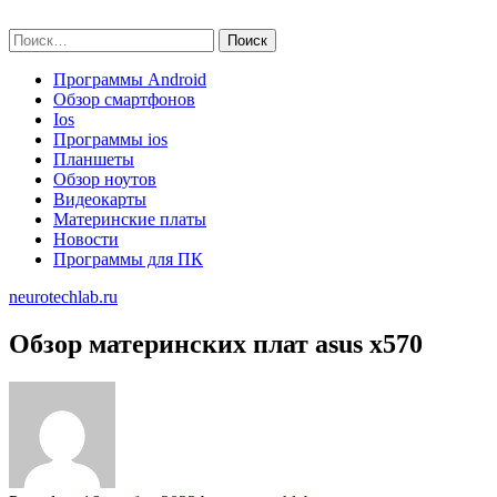
Skip
neurotechlab.ru
to
Найти:
content
Программы Android
Обзор смартфонов
Ios
Программы ios
Планшеты
Обзор ноутов
Видеокарты
Материнские платы
Новости
Программы для ПК
neurotechlab.ru
Обзор материнских плат asus x570