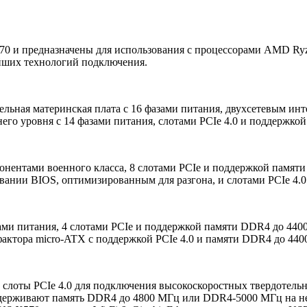
 и предназначены для использования с процессорами AMD Ryz
ейших технологий подключения.
льная материнская плата с 16 фазами питания, двухсетевым инте
его уровня с 14 фазами питания, слотами PCIe 4.0 и поддержко
понентами военного класса, 8 слотами PCIe и поддержкой памят
вании BIOS, оптимизированным для разгона, и слотами PCIe 4.0
зами питания, 4 слотами PCIe и поддержкой памяти DDR4 до 440
актора micro-ATX с поддержкой PCIe 4.0 и памяти DDR4 до 440
 слоты PCIe 4.0 для подключения высокоскоростных твердотельн
держивают память DDR4 до 4800 МГц или DDR4-5000 МГц на не