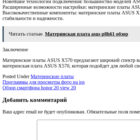
Новейшие технологии подключения: большинство моделей ASUS X
Расширенные возможности настройки: материнские платы ASU
Высококачественные компоненты: материнские платы ASUS X57
стабильности и надежности.
Читать статью
Материнская плата asus p8h61 обзор
Заключение
Материнские платы ASUS X570 предлагают широкий спектр вар
материнская плата ASUS X570, которая подойдет для любой си
Posted Under
Материнские платы
Навигация
Программы для просмотра фото на ios
Обзор смартфона honor 20 view 20
по
записям
Добавить комментарий
Ваш адрес email не будет опубликован.
Обязательные поля пом