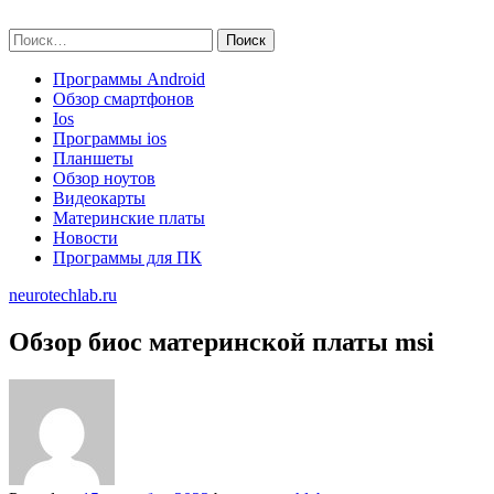
Skip
neurotechlab.ru
to
Найти:
content
Программы Android
Обзор смартфонов
Ios
Программы ios
Планшеты
Обзор ноутов
Видеокарты
Материнские платы
Новости
Программы для ПК
neurotechlab.ru
Обзор биос материнской платы msi