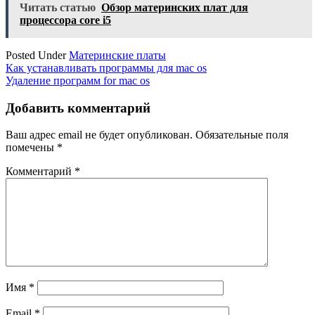
Читать статью
Обзор материнских плат для
процессора core i5
Posted Under
Материнские платы
Навигация
Как устанавливать программы для mac os
Удаление программ for mac os
по
записям
Добавить комментарий
Ваш адрес email не будет опубликован.
Обязательные поля
помечены
*
Комментарий
*
Имя
*
Email
*