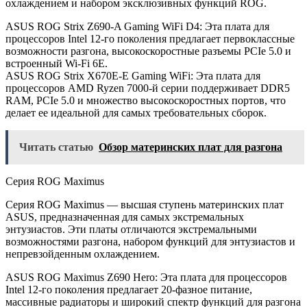
охлаждением и набором эксклюзивных функций ROG.
ASUS ROG Strix Z690-A Gaming WiFi D4: Эта плата для
процессоров Intel 12-го поколения предлагает первоклассные
возможности разгона, высокоскоростные разъемы PCIe 5.0 и
встроенный Wi-Fi 6E.
ASUS ROG Strix X670E-E Gaming WiFi: Эта плата для
процессоров AMD Ryzen 7000-й серии поддерживает DDR5
RAM, PCIe 5.0 и множество высокоскоростных портов, что
делает ее идеальной для самых требовательных сборок.
Читать статью
Обзор материнских плат для разгона
Серия ROG Maximus
Серия ROG Maximus — высшая ступень материнских плат
ASUS, предназначенная для самых экстремальных
энтузиастов. Эти платы отличаются экстремальными
возможностями разгона, набором функций для энтузиастов и
непревзойденным охлаждением.
ASUS ROG Maximus Z690 Hero: Эта плата для процессоров
Intel 12-го поколения предлагает 20-фазное питание,
массивные радиаторы и широкий спектр функций для разгона