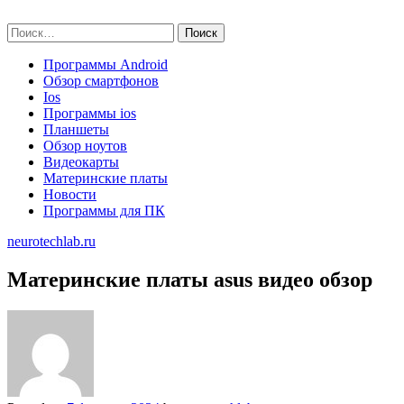
Skip
neurotechlab.ru
to
Найти:
content
Программы Android
Обзор смартфонов
Ios
Программы ios
Планшеты
Обзор ноутов
Видеокарты
Материнские платы
Новости
Программы для ПК
neurotechlab.ru
Материнские платы asus видео обзор