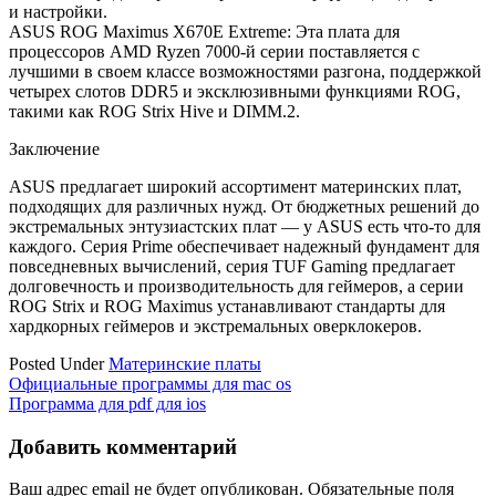
и настройки.
ASUS ROG Maximus X670E Extreme: Эта плата для
процессоров AMD Ryzen 7000-й серии поставляется с
лучшими в своем классе возможностями разгона, поддержкой
четырех слотов DDR5 и эксклюзивными функциями ROG,
такими как ROG Strix Hive и DIMM.2.
Заключение
ASUS предлагает широкий ассортимент материнских плат,
подходящих для различных нужд. От бюджетных решений до
экстремальных энтузиастских плат — у ASUS есть что-то для
каждого. Серия Prime обеспечивает надежный фундамент для
повседневных вычислений, серия TUF Gaming предлагает
долговечность и производительность для геймеров, а серии
ROG Strix и ROG Maximus устанавливают стандарты для
хардкорных геймеров и экстремальных оверклокеров.
Posted Under
Материнские платы
Навигация
Официальные программы для mac os
Программа для pdf для ios
по
записям
Добавить комментарий
Ваш адрес email не будет опубликован.
Обязательные поля