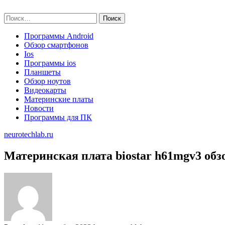
Skip
neurotechlab.ru
to
Найти:
content
Программы Android
Обзор смартфонов
Ios
Программы ios
Планшеты
Обзор ноутов
Видеокарты
Материнские платы
Новости
Программы для ПК
neurotechlab.ru
Материнская плата biostar h61mgv3 обз