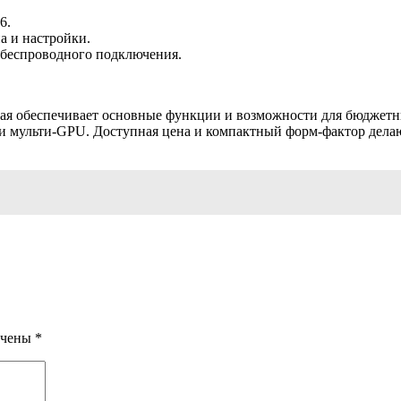
6.
а и настройки.
я беспроводного подключения.
ая обеспечивает основные функции и возможности для бюджетны
и мульти-GPU. Доступная цена и компактный форм-фактор делаю
ечены
*