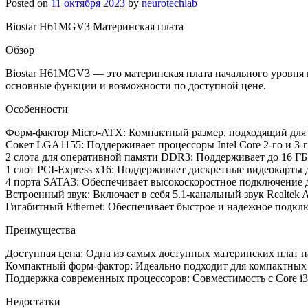
Posted on
11 октября 2023
by
neurotechlab
Biostar H61MGV3 Материнская плата
Обзор
Biostar H61MGV3 — это материнская плата начального уровня 
основные функции и возможности по доступной цене.
Особенности
Форм-фактор Micro-ATX: Компактный размер, подходящий для 
Сокет LGA1155: Поддерживает процессоры Intel Core 2-го и 3-
2 слота для оперативной памяти DDR3: Поддерживает до 16 ГБ
1 слот PCI-Express x16: Поддерживает дискретные видеокарты
4 порта SATA3: Обеспечивает высокоскоростное подключение д
Встроенный звук: Включает в себя 5.1-канальный звук Realtek
Гигабитный Ethernet: Обеспечивает быстрое и надежное подклю
Преимущества
Доступная цена: Одна из самых доступных материнских плат н
Компактный форм-фактор: Идеально подходит для компактных 
Поддержка современных процессоров: Совместимость с Core i3 и
Недостатки