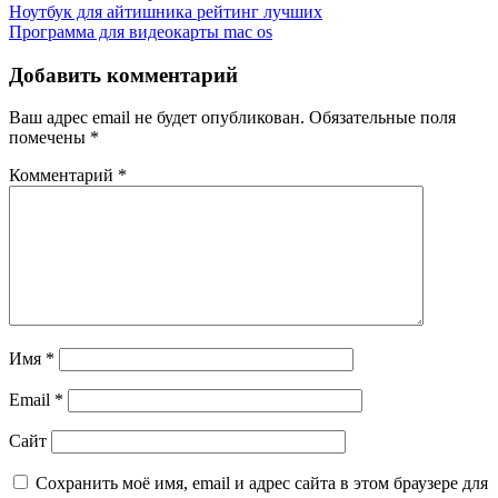
Навигация
Ноутбук для айтишника рейтинг лучших
Программа для видеокарты mac os
по
записям
Добавить комментарий
Ваш адрес email не будет опубликован.
Обязательные поля
помечены
*
Комментарий
*
Имя
*
Email
*
Сайт
Сохранить моё имя, email и адрес сайта в этом браузере для