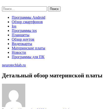
Skip
neurotechlab.ru
to
Найти:
content
Программы Android
Обзор смартфонов
Ios
Программы ios
Планшеты
Обзор ноутов
Видеокарты
Материнские платы
Новости
Программы для ПК
neurotechlab.ru
Детальный обзор материнской платы