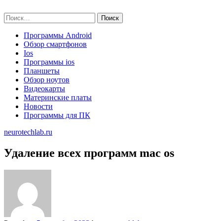
Skip
neurotechlab.ru
to
Найти:
content
Программы Android
Обзор смартфонов
Ios
Программы ios
Планшеты
Обзор ноутов
Видеокарты
Материнские платы
Новости
Программы для ПК
neurotechlab.ru
Удаление всех программ mac os