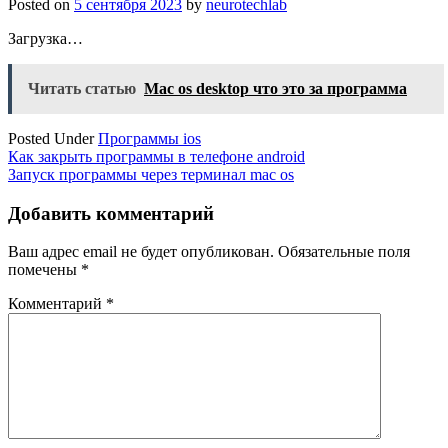
Posted on
5 сентября 2023
by
neurotechlab
Загрузка…
Читать статью
Mac os desktop что это за программа
Posted Under
Программы ios
Навигация
Как закрыть программы в телефоне android
Запуск программы через терминал mac os
по
записям
Добавить комментарий
Ваш адрес email не будет опубликован.
Обязательные поля
помечены
*
Комментарий
*