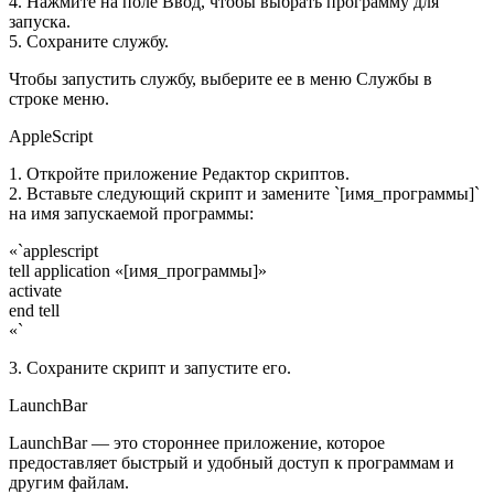
4. Нажмите на поле Ввод, чтобы выбрать программу для
запуска.
5. Сохраните службу.
Чтобы запустить службу, выберите ее в меню Службы в
строке меню.
AppleScript
1. Откройте приложение Редактор скриптов.
2. Вставьте следующий скрипт и замените `[имя_программы]`
на имя запускаемой программы:
«`applescript
tell application «[имя_программы]»
activate
end tell
«`
3. Сохраните скрипт и запустите его.
LaunchBar
LaunchBar — это стороннее приложение, которое
предоставляет быстрый и удобный доступ к программам и
другим файлам.