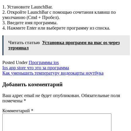
1. Установите LaunchBar.
2. Откройте LaunchBar с помощью сочетания клавиш по
умолчанию (Cmd + Пробел).
3. Введите имя программы.
4. Нажмите Enter или выберите программу из списка.
Читать статью
Установка программ на mac os через
терминал
Posted Under
Программы ios
Навигация
Ios app store что это за программа
Как уменьшить температуру видеокарты ноутбука
по
записям
Добавить комментарий
Ваш адрес email не будет опубликован.
Обязательные поля
помечены
*
Комментарий
*