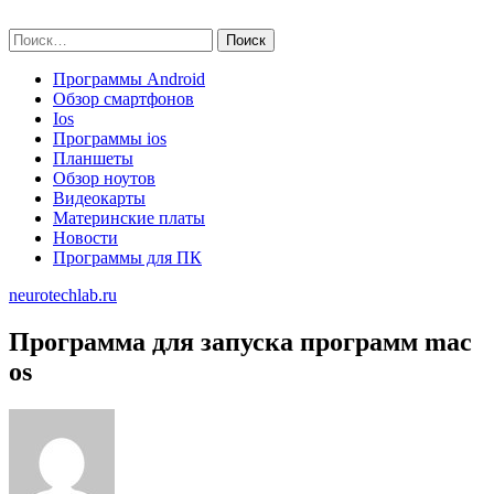
Skip
neurotechlab.ru
to
Найти:
content
Программы Android
Обзор смартфонов
Ios
Программы ios
Планшеты
Обзор ноутов
Видеокарты
Материнские платы
Новости
Программы для ПК
neurotechlab.ru
Программа для запуска программ mac
os