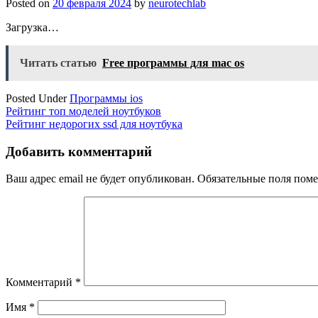
Posted on
20 февраля 2024
by
neurotechlab
Загрузка…
Читать статью
Free программы для mac os
Posted Under
Программы ios
Навигация
Рейтинг топ моделей ноутбуков
Рейтинг недорогих ssd для ноутбука
по
записям
Добавить комментарий
Ваш адрес email не будет опубликован.
Обязательные поля пом
Комментарий
*
Имя
*