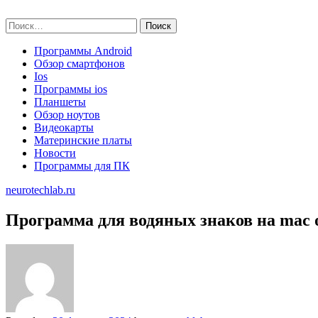
Skip
neurotechlab.ru
to
Найти:
content
Программы Android
Обзор смартфонов
Ios
Программы ios
Планшеты
Обзор ноутов
Видеокарты
Материнские платы
Новости
Программы для ПК
neurotechlab.ru
Программа для водяных знаков на mac 