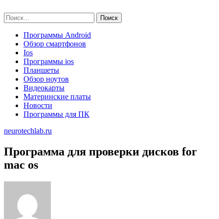
Skip
neurotechlab.ru
to
Найти:
content
Программы Android
Обзор смартфонов
Ios
Программы ios
Планшеты
Обзор ноутов
Видеокарты
Материнские платы
Новости
Программы для ПК
neurotechlab.ru
Программа для проверки дисков for
mac os