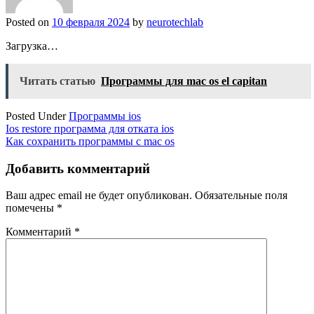
Posted on
10 февраля 2024
by
neurotechlab
Загрузка…
Читать статью
Программы для mac os el capitan
Posted Under
Программы ios
Навигация
Ios restore программа для отката ios
Как сохранить программы с mac os
по
записям
Добавить комментарий
Ваш адрес email не будет опубликован.
Обязательные поля
помечены
*
Комментарий
*