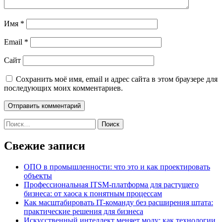
Имя
*
Email
*
Сайт
Сохранить моё имя, email и адрес сайта в этом браузере для
последующих моих комментариев.
Найти:
Свежие записи
ОПО в промышленности: что это и как проектировать
объекты
Профессиональная ITSM-платформа для растущего
бизнеса: от хаоса к понятным процессам
Как масштабировать IT-команду без расширения штата:
практические решения для бизнеса
Искусственный интеллект меняет моду: как технологии