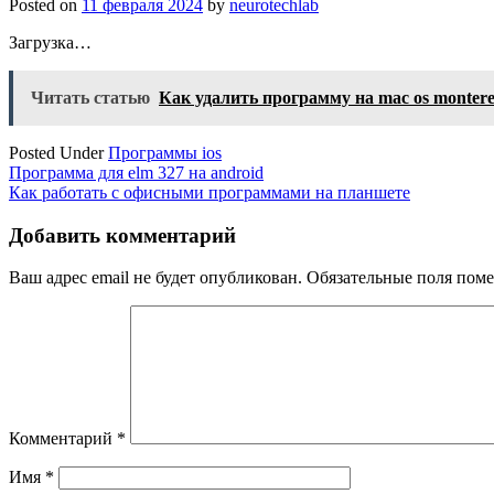
Posted on
11 февраля 2024
by
neurotechlab
Загрузка…
Читать статью
Как удалить программу на mac os monter
Posted Under
Программы ios
Навигация
Программа для elm 327 на android
Как работать с офисными программами на планшете
по
записям
Добавить комментарий
Ваш адрес email не будет опубликован.
Обязательные поля пом
Комментарий
*
Имя
*