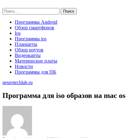
Skip
neurotechlab.ru
to
Найти:
content
Программы Android
Обзор смартфонов
Ios
Программы ios
Планшеты
Обзор ноутов
Видеокарты
Материнские платы
Новости
Программы для ПК
neurotechlab.ru
Программа для iso образов на mac os