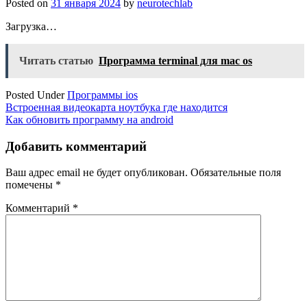
Posted on
31 января 2024
by
neurotechlab
Загрузка…
Читать статью
Программа terminal для mac os
Posted Under
Программы ios
Навигация
Встроенная видеокарта ноутбука где находится
Как обновить программу на android
по
записям
Добавить комментарий
Ваш адрес email не будет опубликован.
Обязательные поля
помечены
*
Комментарий
*