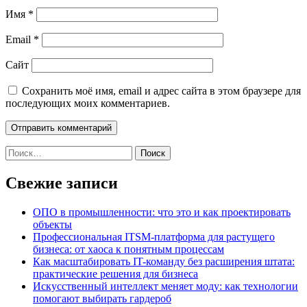
Имя
*
Email
*
Сайт
Сохранить моё имя, email и адрес сайта в этом браузере для
последующих моих комментариев.
Найти:
Свежие записи
ОПО в промышленности: что это и как проектировать
объекты
Профессиональная ITSM-платформа для растущего
бизнеса: от хаоса к понятным процессам
Как масштабировать IT-команду без расширения штата:
практические решения для бизнеса
Искусственный интеллект меняет моду: как технологии
помогают выбирать гардероб