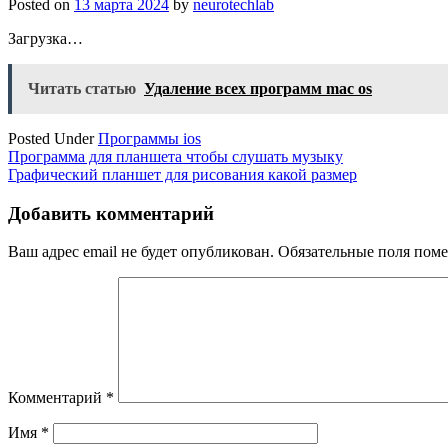
Posted on
13 марта 2024
by
neurotechlab
Загрузка…
Читать статью
Удаление всех программ mac os
Posted Under
Программы ios
Навигация
Программа для планшета чтобы слушать музыку
Графический планшет для рисования какой размер
по
записям
Добавить комментарий
Ваш адрес email не будет опубликован.
Обязательные поля пом
Комментарий
*
Имя
*