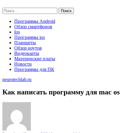
Skip
neurotechlab.ru
to
Найти:
content
Программы Android
Обзор смартфонов
Ios
Программы ios
Планшеты
Обзор ноутов
Видеокарты
Материнские платы
Новости
Программы для ПК
neurotechlab.ru
Как написать программу для mac os