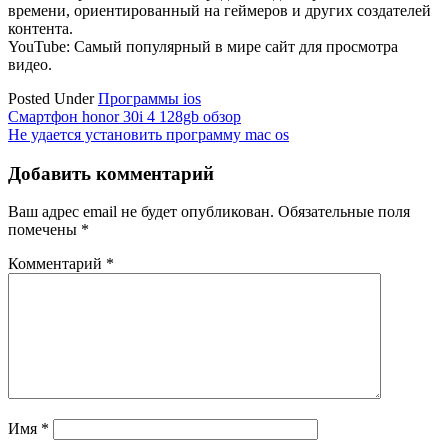
времени, ориентированный на геймеров и других создателей
контента.
YouTube: Самый популярный в мире сайт для просмотра
видео.
Posted Under
Программы ios
Навигация
Смартфон honor 30i 4 128gb обзор
Не удается установить программу mac os
по
записям
Добавить комментарий
Ваш адрес email не будет опубликован.
Обязательные поля
помечены
*
Комментарий
*
Имя
*