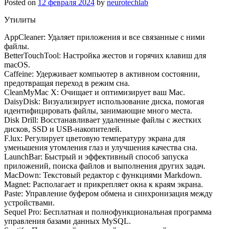
Posted on
12 февраля 2024
by
neurotechlab
Утилиты
AppCleaner: Удаляет приложения и все связанные с ними
файлы.
BetterTouchTool: Настройка жестов и горячих клавиш для
macOS.
Caffeine: Удерживает компьютер в активном состоянии,
предотвращая переход в режим сна.
CleanMyMac X: Очищает и оптимизирует ваш Mac.
DaisyDisk: Визуализирует использование диска, помогая
идентифицировать файлы, занимающие много места.
Disk Drill: Восстанавливает удаленные файлы с жестких
дисков, SSD и USB-накопителей.
F.lux: Регулирует цветовую температуру экрана для
уменьшения утомления глаз и улучшения качества сна.
LaunchBar: Быстрый и эффективный способ запуска
приложений, поиска файлов и выполнения других задач.
MacDown: Текстовый редактор с функциями Markdown.
Magnet: Располагает и прикрепляет окна к краям экрана.
Paste: Управление буфером обмена и синхронизация между
устройствами.
Sequel Pro: Бесплатная и полнофункциональная программа
управления базами данных MySQL.