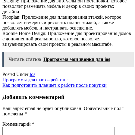
iStaging: Приложение для виртуальной постановки, которое
позволяет размещать мебель и декор в своих проектах
дизайна.
Flooplan: Приложение для планирования этажей, которое
позволяет измерять и рисовать планы этажей, а также
добавлять мебель и настраивать освещение.
Roomle Home Design: Приложение для проектирования домов
с дополненной реальностью, которое позволяет
визуализировать свои проекты в реальном масштабе.
Читать статью
Программа мои звонки для ios
Posted Under
Ios
Навигация
Программы для mac os рейтинг
Как подготовить планшет к работе после покупки
по
записям
Добавить комментарий
Ваш адрес email не будет опубликован.
Обязательные поля
помечены
*
Комментарий
*