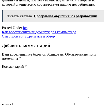
дизайну и ценам, поэтому важно изучить их и выбрать тот,
который лучше всего соответствует вашим потребностям.
Читать статью
Программа обучения ios разработчик
Posted Under
Ios
Навигация
Как восстановить видеокарту для компьютера
Смартфон sony xperia ace ii обзор
по
записям
Добавить комментарий
Ваш адрес email не будет опубликован.
Обязательные поля
помечены
*
Комментарий
*