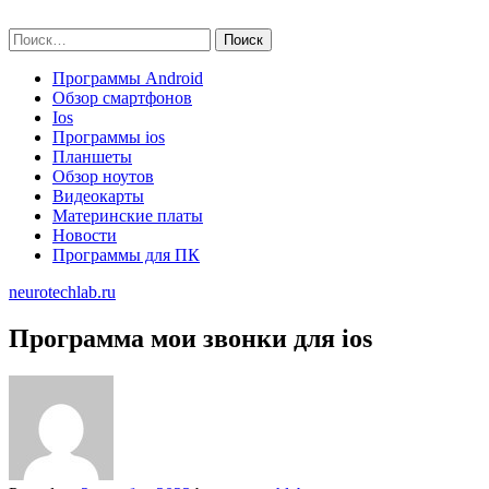
Skip
neurotechlab.ru
to
Найти:
content
Программы Android
Обзор смартфонов
Ios
Программы ios
Планшеты
Обзор ноутов
Видеокарты
Материнские платы
Новости
Программы для ПК
neurotechlab.ru
Программа мои звонки для ios