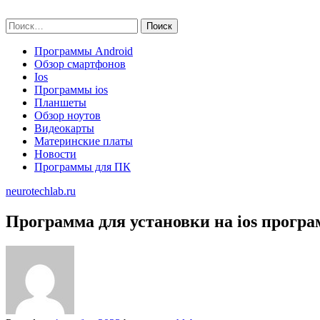
Skip
neurotechlab.ru
to
Найти:
content
Программы Android
Обзор смартфонов
Ios
Программы ios
Планшеты
Обзор ноутов
Видеокарты
Материнские платы
Новости
Программы для ПК
neurotechlab.ru
Программа для установки на ios прогр