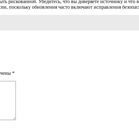
ь рискованной. Убедитесь, что вы доверяете источнику и что в
сии, поскольку обновления часто включают исправления безопа
ечены
*