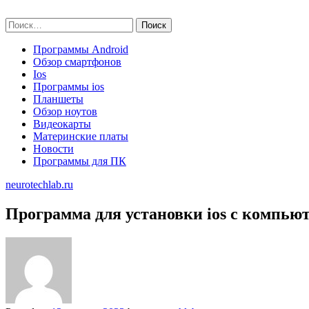
Skip
neurotechlab.ru
to
Найти:
content
Программы Android
Обзор смартфонов
Ios
Программы ios
Планшеты
Обзор ноутов
Видеокарты
Материнские платы
Новости
Программы для ПК
neurotechlab.ru
Программа для установки ios с компью