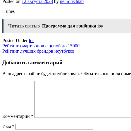
Posted on
12 августа 2023
by
neurotechlab
iTunes
Читать статью
Программа для грибника ios
Posted Under
Ios
Навигация
Рейтинг смартфонов с ценой до 15000
Рейтинг лучших брендов ноутбуков
по
записям
Добавить комментарий
Ваш адрес email не будет опубликован.
Обязательные поля пом
Комментарий
*
Имя
*