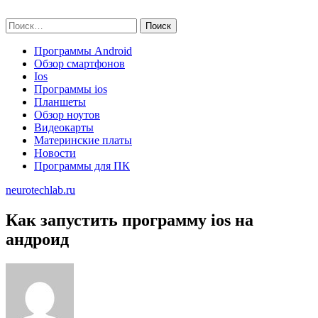
Skip
neurotechlab.ru
to
Найти:
content
Программы Android
Обзор смартфонов
Ios
Программы ios
Планшеты
Обзор ноутов
Видеокарты
Материнские платы
Новости
Программы для ПК
neurotechlab.ru
Как запустить программу ios на
андроид