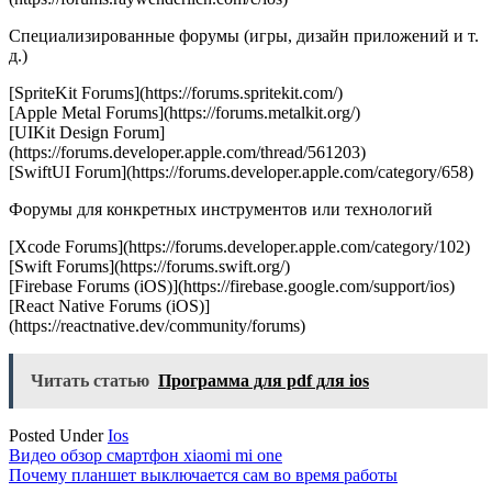
Специализированные форумы (игры, дизайн приложений и т.
д.)
[SpriteKit Forums](https://forums.spritekit.com/)
[Apple Metal Forums](https://forums.metalkit.org/)
[UIKit Design Forum]
(https://forums.developer.apple.com/thread/561203)
[SwiftUI Forum](https://forums.developer.apple.com/category/658)
Форумы для конкретных инструментов или технологий
[Xcode Forums](https://forums.developer.apple.com/category/102)
[Swift Forums](https://forums.swift.org/)
[Firebase Forums (iOS)](https://firebase.google.com/support/ios)
[React Native Forums (iOS)]
(https://reactnative.dev/community/forums)
Читать статью
Программа для pdf для ios
Posted Under
Ios
Навигация
Видео обзор смартфон xiaomi mi one
Почему планшет выключается сам во время работы
по