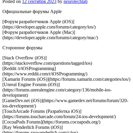
Posted on
12 сентября 2023
by
neurotechlab
Официальные форумы Apple
[Форум разработчиков Apple (iOS)]
(https://developer.apple.com/forums/category/ios/)
[Форум разработчиков Apple (Mac)]
(https://developer.apple.com/forums/category/mac/)
Сторонние форумы
[Stack Overflow (iOS)]
(https://stackoverflow.com/questions/tagged/ios)
[Reddit /r/iOSProgramming]
(https://www.reddit.com/r/iOSProgramming/)
[Xamarin Forums (iOS)](https://forums.xamarin.com/categories/ios/)
[Unreal Engine Forums (iOS)]
(https://forums.unrealengine.com/category/136/mobile-ios-
development)
[GameDev.net (iOS)](https://www.gamedev.net/forums/forum/320-
ios-development/)
[TouchArcade Forums (Разработка iOS)]
(https://forums.toucharcade.com/forum/24-ios-development/)
[CocoaPods Forums](https://forums.cocoapods.org/)
[Ray Wenderlich Forums (iOS)]
(https://forums.raywenderlich.com/c/ios)