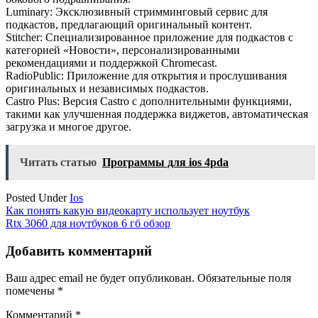
Luminary: Эксклюзивный стримминговый сервис для
подкастов, предлагающий оригинальный контент.
Stitcher: Специализированное приложение для подкастов с
категорией «Новости», персонализированными
рекомендациями и поддержкой Chromecast.
RadioPublic: Приложение для открытия и прослушивания
оригинальных и независимых подкастов.
Castro Plus: Версия Castro с дополнительными функциями,
такими как улучшенная поддержка виджетов, автоматическая
загрузка и многое другое.
Читать статью
Программы для ios 4pda
Posted Under
Ios
Навигация
Как понять какую видеокарту использует ноутбук
Rtx 3060 для ноутбуков 6 гб обзор
по
записям
Добавить комментарий
Ваш адрес email не будет опубликован.
Обязательные поля
помечены
*
Комментарий
*