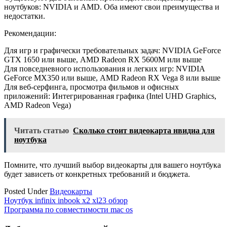
ноутбуков: NVIDIA и AMD. Оба имеют свои преимущества и
недостатки.
Рекомендации:
Для игр и графически требовательных задач: NVIDIA GeForce
GTX 1650 или выше, AMD Radeon RX 5600M или выше
Для повседневного использования и легких игр: NVIDIA
GeForce MX350 или выше, AMD Radeon RX Vega 8 или выше
Для веб-серфинга, просмотра фильмов и офисных
приложений: Интегрированная графика (Intel UHD Graphics,
AMD Radeon Vega)
Читать статью
Сколько стоит видеокарта нвидиа для
ноутбука
Помните, что лучший выбор видеокарты для вашего ноутбука
будет зависеть от конкретных требований и бюджета.
Posted Under
Видеокарты
Навигация
Ноутбук infinix inbook x2 xl23 обзор
Программа по совместимости mac os
по