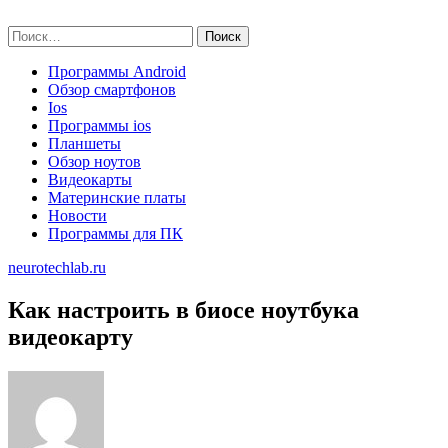
Skip
neurotechlab.ru
to
Найти:
content
Программы Android
Обзор смартфонов
Ios
Программы ios
Планшеты
Обзор ноутов
Видеокарты
Материнские платы
Новости
Программы для ПК
neurotechlab.ru
Как настроить в биосе ноутбука
видеокарту