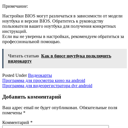
Примечание:
Настройки BIOS могут различаться в зависимости от модели
ноутбука и версии BIOS. Обратитесь к руководству
пользователя вашего ноутбука для получения конкретных
инструкций.
Если вы не уверены в настройках, рекомендуем обратиться за
профессиональной помощью.
Читать статью
Как в биосе ноутбука подключить
видеокарту
Posted Under
Видеокарты
Навигация
Программа для просмотра кино на android
Программа для видеорегистратора dvr android
по
записям
Добавить комментарий
Ваш адрес email не будет опубликован.
Обязательные поля
помечены
*
Комментарий
*