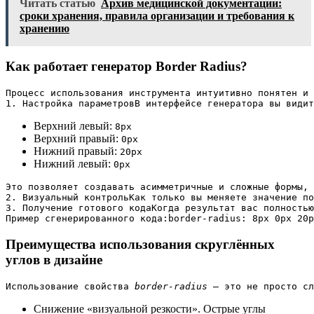
Читать статью
Архив медицинской документации:
сроки хранения, правила организации и требования к
хранению
Как работает генератор Border Radius?
Процесс использования инструмента интуитивно понятен и 
1. Настройка параметровВ интерфейсе генератора вы видит
Верхний левый:
8px
Верхний правый:
0px
Нижний правый:
20px
Нижний левый:
0px
Это позволяет создавать асимметричные и сложные формы, 
2. Визуальный контрольКак только вы меняете значение по
3. Получение готового кодаКогда результат вас полность
Пример сгенерированного кода:
border-radius: 8px 0px 20p
Преимущества использования скруглённых
углов в дизайне
Использование свойства 
border-radius
 — это не просто сл
Снижение «визуальной резкости». Острые углы