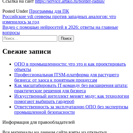
Ссылка на сайт
https://service.artiko.ru/border-radius/
Posted Under
Программы для ПК
Навигация
Российские vdi серверы против западных аналогов: что
изменилось за год
по
Видео с помощью нейросетей в 2026: ответы на главные
записям
вопросы
Найти:
Свежие записи
ОПО в промышленности: что это и как проектировать
объекты
Профессиональная ITSM-платформа для растущего
бизнеса: от хаоса к понятным процессам
Как масштабировать IT-команду без расширения штата:
практические решения для бизнеса
Искусственный интеллект меняет моду: как технологии
помогают выбирать гардероб
Ответственность за эксплуатацию ОПО без экспертизы
промышленной безопасности
Информация для правообладателей
Все материалы на данном сайте взяты из открытых