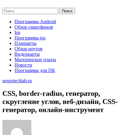
Skip
neurotechlab.ru
to
Найти:
content
Программы Android
Обзор смартфонов
Ios
Программы ios
Планшеты
Обзор ноутов
Видеокарты
Материнские платы
Новости
Программы для ПК
neurotechlab.ru
CSS, border-radius, генератор,
скругление углов, веб-дизайн, CSS-
генератор, онлайн-инструмент