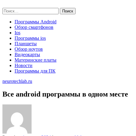
Skip
neurotechlab.ru
to
Найти:
content
Программы Android
Обзор смартфонов
Ios
Программы ios
Планшеты
Обзор ноутов
Видеокарты
Материнские платы
Новости
Программы для ПК
neurotechlab.ru
Все android программы в одном месте