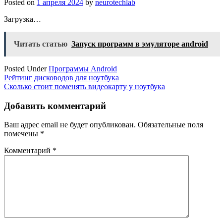
Posted on
1 апреля 2024
by
neurotechlab
Загрузка…
Читать статью
Запуск программ в эмуляторе android
Posted Under
Программы Android
Навигация
Рейтинг дисководов для ноутбука
Сколько стоит поменять видеокарту у ноутбука
по
записям
Добавить комментарий
Ваш адрес email не будет опубликован.
Обязательные поля
помечены
*
Комментарий
*