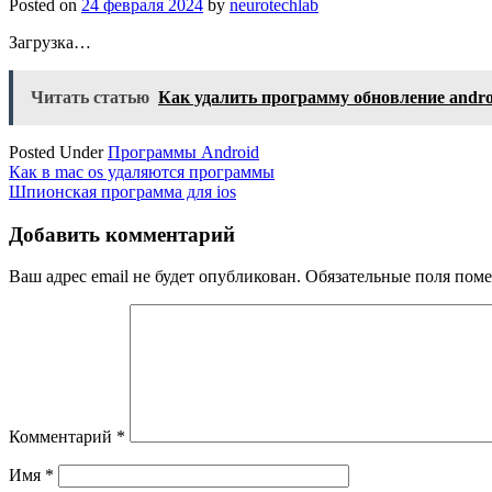
Posted on
24 февраля 2024
by
neurotechlab
Загрузка…
Читать статью
Как удалить программу обновление andro
Posted Under
Программы Android
Навигация
Как в mac os удаляются программы
Шпионская программа для ios
по
записям
Добавить комментарий
Ваш адрес email не будет опубликован.
Обязательные поля пом
Комментарий
*
Имя
*