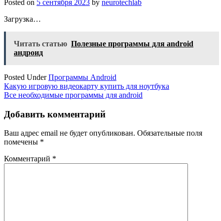
Posted on
5 сентября 2023
by
neurotechlab
Загрузка…
Читать статью
Полезные программы для android
андроид
Posted Under
Программы Android
Навигация
Какую игровую видеокарту купить для ноутбука
Все необходимые программы для android
по
записям
Добавить комментарий
Ваш адрес email не будет опубликован.
Обязательные поля
помечены
*
Комментарий
*