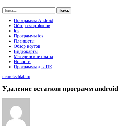
Skip
neurotechlab.ru
to
Найти:
content
Программы Android
Обзор смартфонов
Ios
Программы ios
Планшеты
Обзор ноутов
Видеокарты
Материнские платы
Новости
Программы для ПК
neurotechlab.ru
Удаление остатков программ android