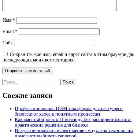
Имя
*
Email
*
Сайт
Сохранить моё имя, email и адрес сайта в этом браузере для
последующих моих комментариев.
Найти:
Свежие записи
Профессиональная ITSM-платформа для растущего
бизнеса: от хаоса к понятным процессам
Как масштабировать IT-команду без расширения штата:
практические решения для бизнеса
Искусственный интеллект меняет моду: как технологии
помогают выбирать гардероб