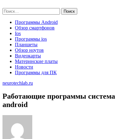
Skip
neurotechlab.ru
to
Найти:
content
Программы Android
Обзор смартфонов
Ios
Программы ios
Планшеты
Обзор ноутов
Видеокарты
Материнские платы
Новости
Программы для ПК
neurotechlab.ru
Работающие программы система
android