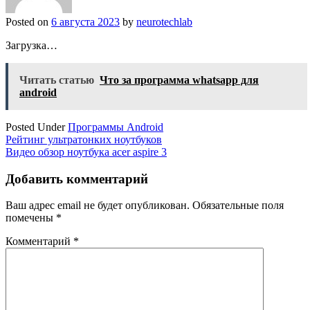
Posted on
6 августа 2023
by
neurotechlab
Загрузка…
Читать статью
Что за программа whatsapp для
android
Posted Under
Программы Android
Навигация
Рейтинг ультратонких ноутбуков
Видео обзор ноутбука acer aspire 3
по
записям
Добавить комментарий
Ваш адрес email не будет опубликован.
Обязательные поля
помечены
*
Комментарий
*