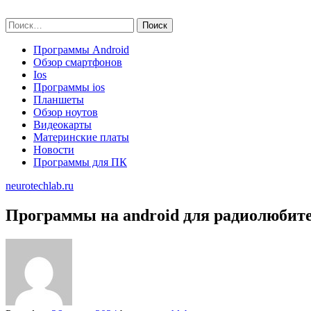
Skip
neurotechlab.ru
to
Найти:
content
Программы Android
Обзор смартфонов
Ios
Программы ios
Планшеты
Обзор ноутов
Видеокарты
Материнские платы
Новости
Программы для ПК
neurotechlab.ru
Программы на android для радиолюбит