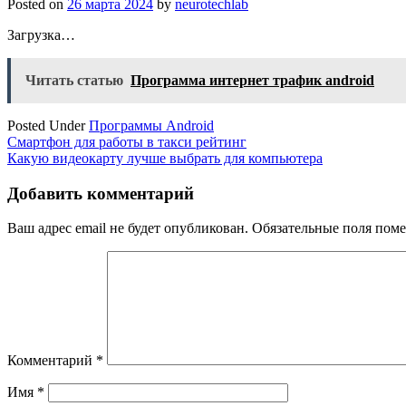
Posted on
26 марта 2024
by
neurotechlab
Загрузка…
Читать статью
Программа интернет трафик android
Posted Under
Программы Android
Навигация
Смартфон для работы в такси рейтинг
Какую видеокарту лучше выбрать для компьютера
по
записям
Добавить комментарий
Ваш адрес email не будет опубликован.
Обязательные поля пом
Комментарий
*
Имя
*