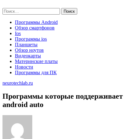
Skip
neurotechlab.ru
to
Найти:
content
Программы Android
Обзор смартфонов
Ios
Программы ios
Планшеты
Обзор ноутов
Видеокарты
Материнские платы
Новости
Программы для ПК
neurotechlab.ru
Программы которые поддерживает
android auto