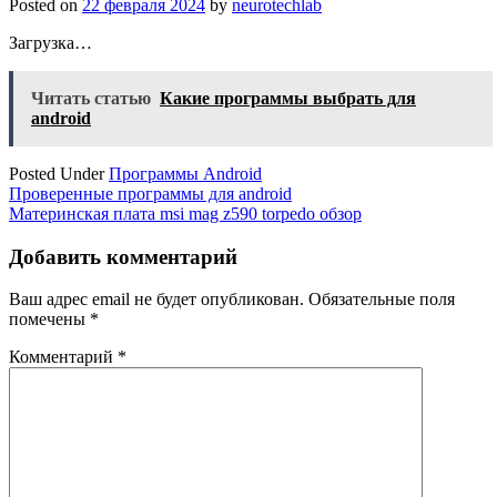
Posted on
22 февраля 2024
by
neurotechlab
Загрузка…
Читать статью
Какие программы выбрать для
android
Posted Under
Программы Android
Навигация
Проверенные программы для android
Материнская плата msi mag z590 torpedo обзор
по
записям
Добавить комментарий
Ваш адрес email не будет опубликован.
Обязательные поля
помечены
*
Комментарий
*