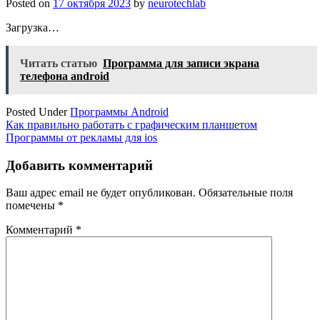
Posted on
17 октября 2023
by
neurotechlab
Загрузка…
Читать статью
Программа для записи экрана
телефона android
Posted Under
Программы Android
Навигация
Как правильно работать с графическим планшетом
Программы от рекламы для ios
по
записям
Добавить комментарий
Ваш адрес email не будет опубликован.
Обязательные поля
помечены
*
Комментарий
*