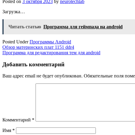
Posted on
3 октября 2023
by
neurotechlab
Загрузка…
Читать статью
Программа для геймпада на android
Posted Under
Программы Android
Навигация
Обзор материнских плат 1151 ddr4
Программа для редактирования тем для android
по
записям
Добавить комментарий
Ваш адрес email не будет опубликован.
Обязательные поля пом
Комментарий
*
Имя
*