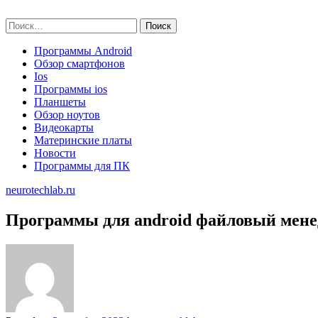
Skip
neurotechlab.ru
to
Найти:
content
Программы Android
Обзор смартфонов
Ios
Программы ios
Планшеты
Обзор ноутов
Видеокарты
Материнские платы
Новости
Программы для ПК
neurotechlab.ru
Программы для android файловый мен