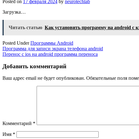
Posted on
17 февраля 2024
by
neurotechlab
Загрузка…
Читать статью
Как установить программу на android с 
Posted Under
Программы Android
Навигация
Программа для записи экрана телефона android
Перенос с ios на android программа переноса
по
записям
Добавить комментарий
Ваш адрес email не будет опубликован.
Обязательные поля пом
Комментарий
*
Имя
*