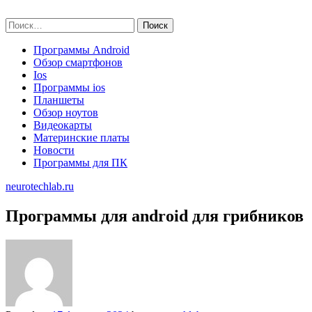
Skip
neurotechlab.ru
to
Найти:
content
Программы Android
Обзор смартфонов
Ios
Программы ios
Планшеты
Обзор ноутов
Видеокарты
Материнские платы
Новости
Программы для ПК
neurotechlab.ru
Программы для android для грибников