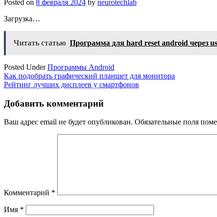
Posted on
8 февраля 2024
by
neurotechlab
Загрузка…
Читать статью
Программа для hard reset android через u
Posted Under
Программы Android
Навигация
Как подобрать графический планшет для монитора
Рейтинг лучших дисплеев у смартфонов
по
записям
Добавить комментарий
Ваш адрес email не будет опубликован.
Обязательные поля пом
Комментарий
*
Имя
*