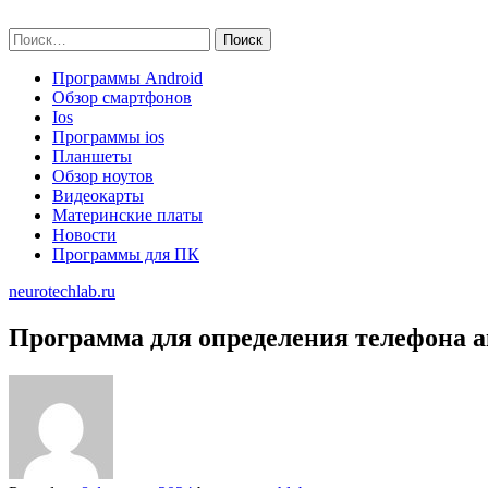
Skip
neurotechlab.ru
to
Найти:
content
Программы Android
Обзор смартфонов
Ios
Программы ios
Планшеты
Обзор ноутов
Видеокарты
Материнские платы
Новости
Программы для ПК
neurotechlab.ru
Программа для определения телефона a