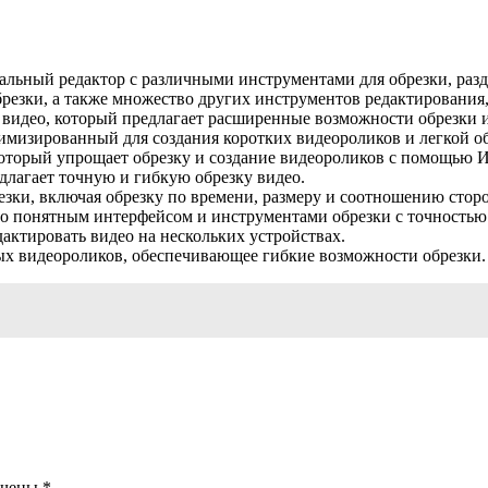
нальный редактор с различными инструментами для обрезки, разд
резки, а также множество других инструментов редактирования,
р видео, который предлагает расширенные возможности обрезки 
птимизированный для создания коротких видеороликов и легкой о
 который упрощает обрезку и создание видеороликов с помощью 
длагает точную и гибкую обрезку видео.
зки, включая обрезку по времени, размеру и соотношению сторо
о понятным интерфейсом и инструментами обрезки с точностью 
дактировать видео на нескольких устройствах.
ых видеороликов, обеспечивающее гибкие возможности обрезки.
ечены
*