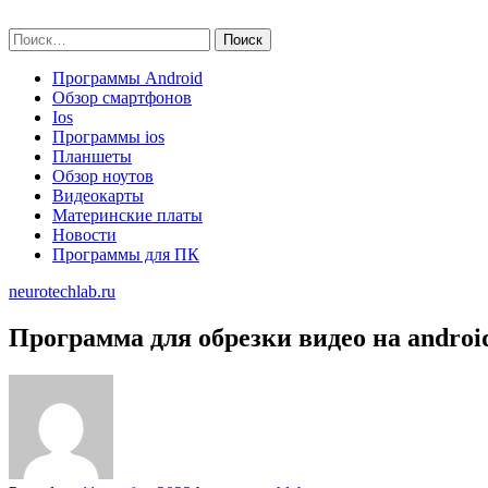
Skip
neurotechlab.ru
to
Найти:
content
Программы Android
Обзор смартфонов
Ios
Программы ios
Планшеты
Обзор ноутов
Видеокарты
Материнские платы
Новости
Программы для ПК
neurotechlab.ru
Программа для обрезки видео на androi