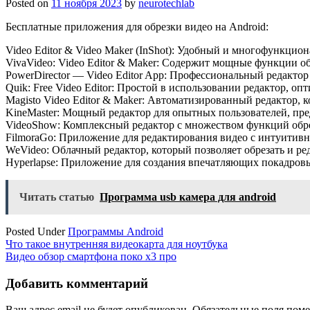
Posted on
11 ноября 2023
by
neurotechlab
Бесплатные приложения для обрезки видео на Android:
Video Editor & Video Maker (InShot): Удобный и многофункцио
VivaVideo: Video Editor & Maker: Содержит мощные функции об
PowerDirector — Video Editor App: Профессиональный редакто
Quik: Free Video Editor: Простой в использовании редактор, о
Magisto Video Editor & Maker: Автоматизированный редактор,
KineMaster: Мощный редактор для опытных пользователей, пре
VideoShow: Комплексный редактор с множеством функций обре
FilmoraGo: Приложение для редактирования видео с интуитивн
WeVideo: Облачный редактор, который позволяет обрезать и ре
Hyperlapse: Приложение для создания впечатляющих покадров
Читать статью
Программа usb камера для android
Posted Under
Программы Android
Навигация
Что такое внутренняя видеокарта для ноутбука
Видео обзор смартфона поко х3 про
по
записям
Добавить комментарий
Ваш адрес email не будет опубликован.
Обязательные поля пом