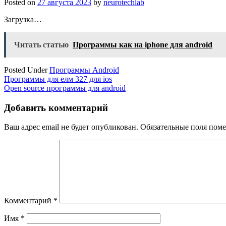
Posted on
27 августа 2023
by
neurotechlab
Загрузка…
Читать статью
Программы как на iphone для android
Posted Under
Программы Android
Навигация
Программы для елм 327 для ios
Open source программы для android
по
записям
Добавить комментарий
Ваш адрес email не будет опубликован.
Обязательные поля пом
Комментарий
*
Имя
*