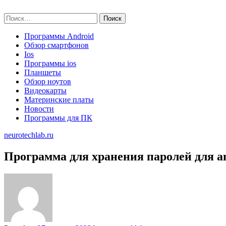
Skip
neurotechlab.ru
to
Найти:
content
Программы Android
Обзор смартфонов
Ios
Программы ios
Планшеты
Обзор ноутов
Видеокарты
Материнские платы
Новости
Программы для ПК
neurotechlab.ru
Программа для хранения паролей для a