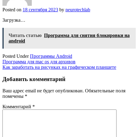
Posted on
18 сентября 2023
by
neurotechlab
Загрузка…
Читать статью
Программа для снятия блокировки на
android
Posted Under
Программы Android
Навигация
Программа для mac os для архивов
Как заработать на рисунках на графическом планшете
по
записям
Добавить комментарий
Ваш адрес email не будет опубликован.
Обязательные поля
помечены
*
Комментарий
*