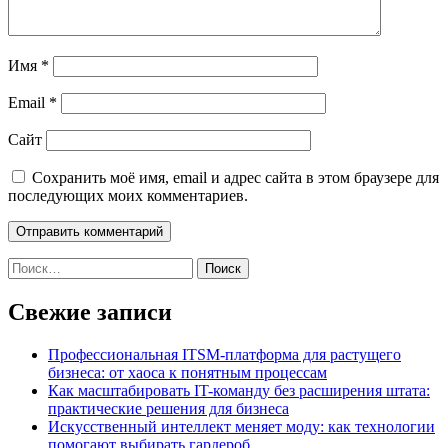
Имя
*
Email
*
Сайт
Сохранить моё имя, email и адрес сайта в этом браузере для
последующих моих комментариев.
Найти:
Свежие записи
Профессиональная ITSM-платформа для растущего
бизнеса: от хаоса к понятным процессам
Как масштабировать IT-команду без расширения штата:
практические решения для бизнеса
Искусственный интеллект меняет моду: как технологии
помогают выбирать гардероб