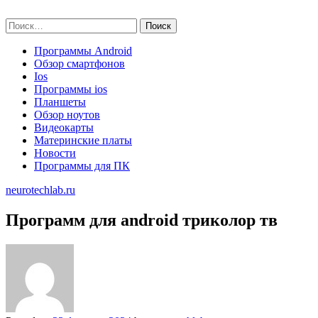
Skip
neurotechlab.ru
to
Найти:
content
Программы Android
Обзор смартфонов
Ios
Программы ios
Планшеты
Обзор ноутов
Видеокарты
Материнские платы
Новости
Программы для ПК
neurotechlab.ru
Программ для android триколор тв