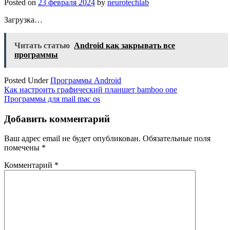
Posted on
23 февраля 2024
by
neurotechlab
Загрузка…
Читать статью
Android как закрывать все
программы
Posted Under
Программы Android
Навигация
Как настроить графический планшет bamboo one
Программы для mail mac os
по
записям
Добавить комментарий
Ваш адрес email не будет опубликован.
Обязательные поля
помечены
*
Комментарий
*