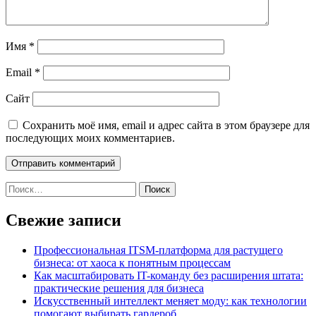
Имя
*
Email
*
Сайт
Сохранить моё имя, email и адрес сайта в этом браузере для
последующих моих комментариев.
Найти:
Свежие записи
Профессиональная ITSM-платформа для растущего
бизнеса: от хаоса к понятным процессам
Как масштабировать IT-команду без расширения штата:
практические решения для бизнеса
Искусственный интеллект меняет моду: как технологии
помогают выбирать гардероб