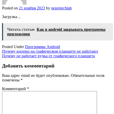
Posted on
21 ноября 2023
by
neurotechlab
Загрузка…
Читать статью
Как в android закрывать программы
приложения
Posted Under
Программы Android
Навигация
Почему кнопки на графическом планшете не работают
Почему не работает ручка от графического планшета
по
записям
Добавить комментарий
Ваш адрес email не будет опубликован.
Обязательные поля
помечены
*
Комментарий
*