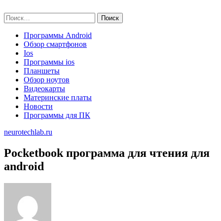
Skip
neurotechlab.ru
to
Найти:
content
Программы Android
Обзор смартфонов
Ios
Программы ios
Планшеты
Обзор ноутов
Видеокарты
Материнские платы
Новости
Программы для ПК
neurotechlab.ru
Pocketbook программа для чтения для
android