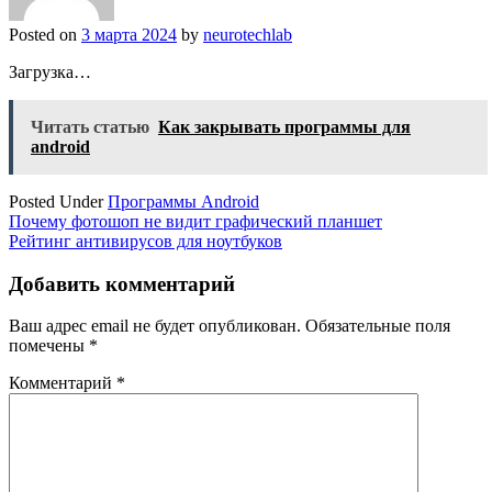
Posted on
3 марта 2024
by
neurotechlab
Загрузка…
Читать статью
Как закрывать программы для
android
Posted Under
Программы Android
Навигация
Почему фотошоп не видит графический планшет
Рейтинг антивирусов для ноутбуков
по
записям
Добавить комментарий
Ваш адрес email не будет опубликован.
Обязательные поля
помечены
*
Комментарий
*