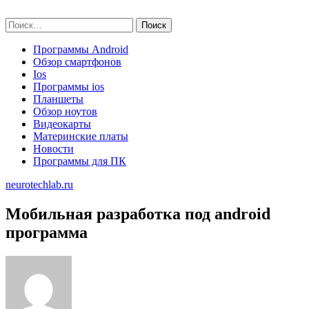
Skip
neurotechlab.ru
to
Найти:
content
Программы Android
Обзор смартфонов
Ios
Программы ios
Планшеты
Обзор ноутов
Видеокарты
Материнские платы
Новости
Программы для ПК
neurotechlab.ru
Мобильная разработка под android
программа