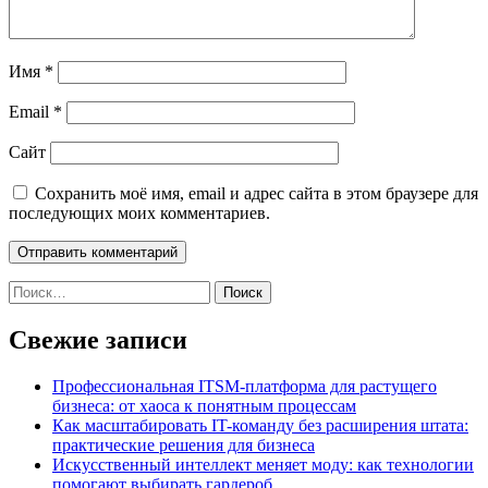
Имя
*
Email
*
Сайт
Сохранить моё имя, email и адрес сайта в этом браузере для
последующих моих комментариев.
Найти:
Свежие записи
Профессиональная ITSM-платформа для растущего
бизнеса: от хаоса к понятным процессам
Как масштабировать IT-команду без расширения штата:
практические решения для бизнеса
Искусственный интеллект меняет моду: как технологии
помогают выбирать гардероб