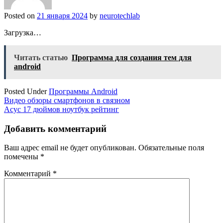
Posted on
21 января 2024
by
neurotechlab
Загрузка…
Читать статью
Программа для создания тем для
android
Posted Under
Программы Android
Навигация
Видео обзоры смартфонов в связном
Асус 17 дюймов ноутбук рейтинг
по
записям
Добавить комментарий
Ваш адрес email не будет опубликован.
Обязательные поля
помечены
*
Комментарий
*