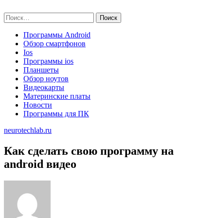
Skip
neurotechlab.ru
to
Найти:
content
Программы Android
Обзор смартфонов
Ios
Программы ios
Планшеты
Обзор ноутов
Видеокарты
Материнские платы
Новости
Программы для ПК
neurotechlab.ru
Как сделать свою программу на
android видео