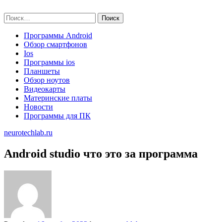
Skip
neurotechlab.ru
to
Найти:
content
Программы Android
Обзор смартфонов
Ios
Программы ios
Планшеты
Обзор ноутов
Видеокарты
Материнские платы
Новости
Программы для ПК
neurotechlab.ru
Android studio что это за программа