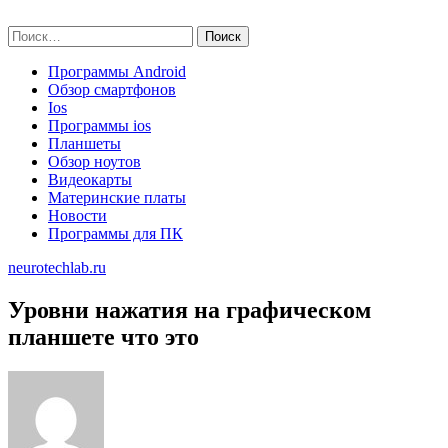
Skip
neurotechlab.ru
to
Найти:
content
Программы Android
Обзор смартфонов
Ios
Программы ios
Планшеты
Обзор ноутов
Видеокарты
Материнские платы
Новости
Программы для ПК
neurotechlab.ru
Уровни нажатия на графическом
планшете что это