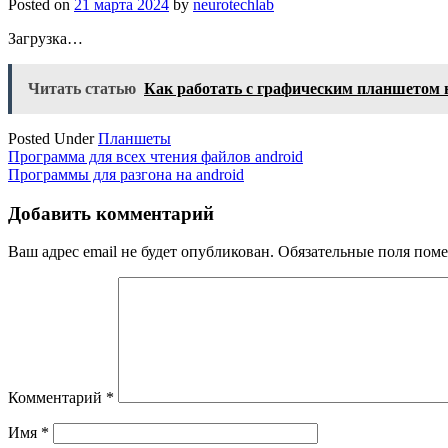
Posted on
21 марта 2024
by
neurotechlab
Загрузка…
Читать статью
Как работать с графическим планшетом 
Posted Under
Планшеты
Навигация
Программа для всех чтения файлов android
Программы для разгона на android
по
записям
Добавить комментарий
Ваш адрес email не будет опубликован.
Обязательные поля пом
Комментарий
*
Имя
*