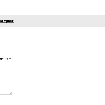
на уроке
ечены
*