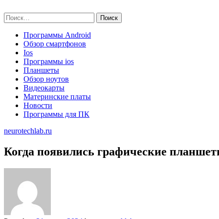
Skip
neurotechlab.ru
to
Найти:
content
Программы Android
Обзор смартфонов
Ios
Программы ios
Планшеты
Обзор ноутов
Видеокарты
Материнские платы
Новости
Программы для ПК
neurotechlab.ru
Когда появились графические планшет