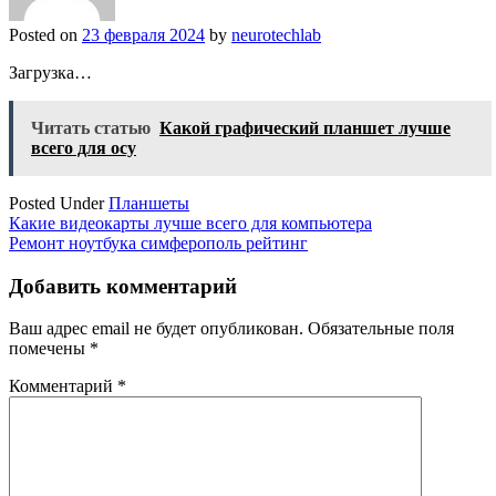
Posted on
23 февраля 2024
by
neurotechlab
Загрузка…
Читать статью
Какой графический планшет лучше
всего для осу
Posted Under
Планшеты
Навигация
Какие видеокарты лучше всего для компьютера
Ремонт ноутбука симферополь рейтинг
по
записям
Добавить комментарий
Ваш адрес email не будет опубликован.
Обязательные поля
помечены
*
Комментарий
*